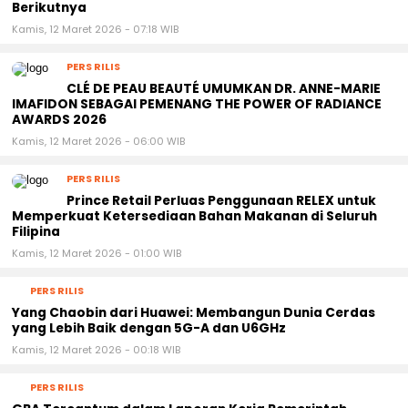
PERS RILIS
Pan Pacific Hotels Group Memperkuat Tim
Eksekutif untuk Mendukung Fase Pertumbuhan
Berikutnya
Kamis, 12 Maret 2026 - 07:18 WIB
PERS RILIS
CLÉ DE PEAU BEAUTÉ UMUMKAN DR. ANNE-MARIE
IMAFIDON SEBAGAI PEMENANG THE POWER OF RADIANCE
AWARDS 2026
Kamis, 12 Maret 2026 - 06:00 WIB
PERS RILIS
Prince Retail Perluas Penggunaan RELEX untuk
Memperkuat Ketersediaan Bahan Makanan di Seluruh
Filipina
Kamis, 12 Maret 2026 - 01:00 WIB
PERS RILIS
Yang Chaobin dari Huawei: Membangun Dunia Cerdas
yang Lebih Baik dengan 5G-A dan U6GHz
Kamis, 12 Maret 2026 - 00:18 WIB