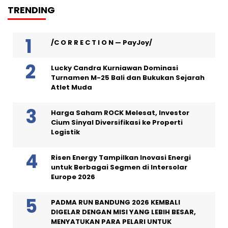
pos
TRENDING
/C O R R E C T I O N — PayJoy/
Lucky Candra Kurniawan Dominasi
Turnamen M-25 Bali dan Bukukan Sejarah
Atlet Muda
Harga Saham ROCK Melesat, Investor
Cium Sinyal Diversifikasi ke Properti
Logistik
Risen Energy Tampilkan Inovasi Energi
untuk Berbagai Segmen di Intersolar
Europe 2026