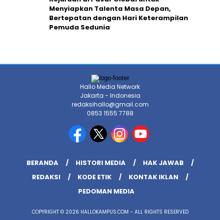
XCMG Perluas Program Pendidikan
Kejuruan di Pasar Global untuk
Menyiapkan Talenta Masa Depan,
Bertepatan dengan Hari Keterampilan
Pemuda Sedunia
Hallo Media Network
Jakarta - Indonesia
redaksihallo@gmail.com
0853 1555 7788
BERANDA
HISTORI MEDIA
HAK JAWAB
REDAKSI
KODE ETIK
KONTAK IKLAN
PEDOMAN MEDIA