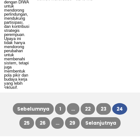
Fondasi Keberlanjutan di Operasional dan
Komunitas
Senin, 9 Maret 2026 - 02:43 WIB
Sebelumnya
1
…
22
23
24
Paginasi
25
26
…
29
Selanjutnya