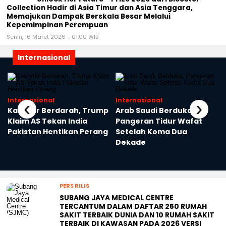
PERS RILIS
Unlock Her Future™ Prize 2026 dari Bicester
Collection Hadir di Asia Timur dan Asia Tenggara,
Memajukan Dampak Berskala Besar Melalui
Kepemimpinan Perempuan
Senin, 16 Maret 2026 - 01:00 WIB
Internasional
Internasional
Internasional
‹
›
Kashmir Berdarah, Trump
Arab Saudi Berduka,
Klaim AS Tekan India
Pangeran Tidur Wafat
Pakistan Hentikan Perang
Setelah Koma Dua
a
Dekade
PERS RILIS
SUBANG JAYA MEDICAL CENTRE