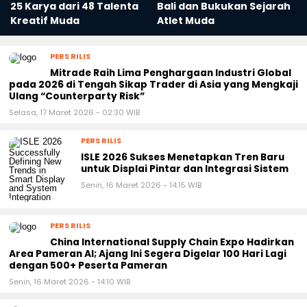
‹
›
SAE Indonesia Gelar “THE
Lucky Candra Kurniawan
CONTINUUM”, Pamerkan
Dominasi Turnamen M-25
25 Karya dari 48 Talenta
Bali dan Bukukan Sejarah
Kreatif Muda
Atlet Muda
PERS RILIS
Mitrade Raih Lima Penghargaan Industri Global
pada 2026 di Tengah Sikap Trader di Asia yang Mengkaji
Ulang “Counterparty Risk”
Selasa, 17 Maret 2026 - 02:30 WIB
PERS RILIS
ISLE 2026 Sukses Menetapkan Tren Baru
untuk Displai Pintar dan Integrasi Sistem
Senin, 16 Maret 2026 - 14:15 WIB
PERS RILIS
China International Supply Chain Expo Hadirkan
Area Pameran AI; Ajang Ini Segera Digelar 100 Hari Lagi
dengan 500+ Peserta Pameran