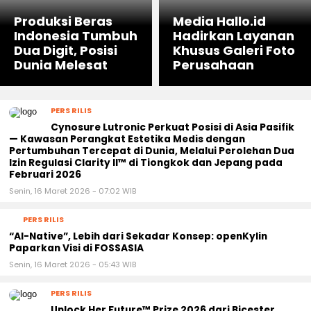
Ekonomi
Ekonomi
Produksi Beras
Media Hallo.id
Indonesia Tumbuh
Hadirkan Layanan
Dua Digit, Posisi
Khusus Galeri Foto
Dunia Melesat
Perusahaan
PERS RILIS
Cynosure Lutronic Perkuat Posisi di Asia Pasifik
— Kawasan Perangkat Estetika Medis dengan
Pertumbuhan Tercepat di Dunia, Melalui Perolehan Dua
Izin Regulasi Clarity II™ di Tiongkok dan Jepang pada
Februari 2026
Senin, 16 Maret 2026 - 07:02 WIB
PERS RILIS
“AI-Native”, Lebih dari Sekadar Konsep: openKylin
Paparkan Visi di FOSSASIA
Senin, 16 Maret 2026 - 05:43 WIB