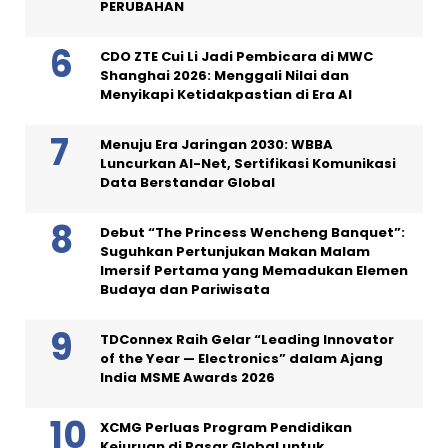
PADMA RUN BANDUNG 2026 KEMBALI
DIGELAR DENGAN MISI YANG LEBIH BESAR,
MENYATUKAN PARA PELARI UNTUK
PERUBAHAN
CDO ZTE Cui Li Jadi Pembicara di MWC
Shanghai 2026: Menggali Nilai dan
Menyikapi Ketidakpastian di Era AI
Menuju Era Jaringan 2030: WBBA
Luncurkan AI-Net, Sertifikasi Komunikasi
Data Berstandar Global
Debut “The Princess Wencheng Banquet”:
Suguhkan Pertunjukan Makan Malam
Imersif Pertama yang Memadukan Elemen
Budaya dan Pariwisata
TDConnex Raih Gelar “Leading Innovator
of the Year — Electronics” dalam Ajang
India MSME Awards 2026